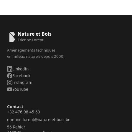
Nature et Bois
Etienne Lorent
Aménagements techniques
en milieux naturels depuis 2000.
LinkedIn
Facebook
Instagram
YouTube
Contact
+32 476 98 45 69
etienne.lorent@nature-et-bois.be
56 Rahier